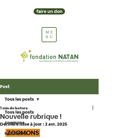
faire un don
ME
NU
Post
Tous les posts
1 min de lecture
Tous les posts
Nouvelle rubrique !
zoomons
Dernière mise à jour :
2 avr. 2025
 ZOOMONS 
newsletter