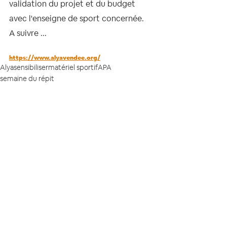
validation du projet et du budget 
avec l'enseigne de sport concernée. 
A suivre ...
https://www.alyavendee.org/
Alya
sensibiliser
matériel sportif
APA
semaine du répit
zoomons
Retrouvez l’actualité de la Fondation
Natan
sur les réseaux sociaux